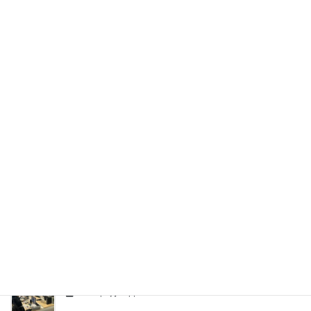
最近の投稿
【メディア掲載】アルコールチェッカー「アルキラー
NEX」導入事例に弊社が掲載！関西の軽貨物運送を担
うビーダッシュの安全への取り組み
2026年5月29日
【全国対応】関西発の冷凍・冷蔵便はビーダッシュ！
長距離・緊急スポット配送も受付中
2026年4月9日
新事務所へ移転いたしました ＆ 感謝のご報告
2026年4月1日
【ご報告】事務所移転のお知らせ
2026年3月24日