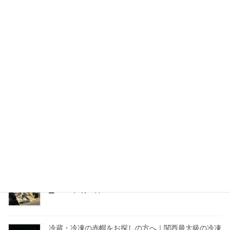
【メディア掲載】アルコールチェッカー「アルキラー
NEX」導入事例に弊社が掲載！関西の軽貨物運送を担
うビーダッシュの安全への取り組み
2026年5月29日
【全国対応】関西発の冷凍・冷蔵便はビーダッシュ！
長距離・緊急スポット配送も受付中
2026年4月9日
新事務所へ移転いたしました ＆ 感謝のご報告
2026年4月1日
【ご報告】事務所移転のお知らせ
2026年3月24日
冷蔵・冷凍の赤帽をお探しの方へ｜関西最大級の冷凍